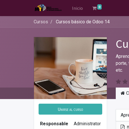
0
Inicio
Cursos
Cursos básico de Odoo 14
Cu
Aprend
porte,
etc.
C
Unirse al curso
Apr
Responsable
Administrator