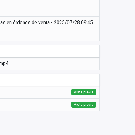
Presentación de mejoras en Odoo: Soporte para múltiples monedas en órdenes de venta - 2025/07/28 09:45 CST - Recording
.mp4
Vista previa
Vista previa